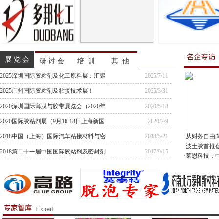
展 览 会
研 讨 会
培 训
其 他
2025深圳国际胶粘剂及化工原料展：汇聚
2025/7/11
全球资源，共
2025广州国际胶粘剂及粘接技术展！
2025/3/31
2020深圳国际薄膜与胶带展览会（2020年
2020/5/18
11月1
2020国际胶粘剂展（9月16-18日上海新国
2020/7/9
际博览
2018中国（上海）国际汽车粘接材料与密
2018/5/21
·从财务自由
·波士胶首推
封技术产品展
2018第二十一届中国国际胶粘剂及密封剂
2017/9/15
·莱恩科技：
展