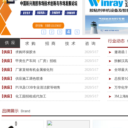
5
1
2
3
4
供 应
求 购
招 商
技 术
咨 询
【供应】
求购环保胶水
2020/5/17
邀请函丨
【供应】
甲类生产车间（厂房）招租
2020/5/17
拆解汉高
【供应】
厂家直销有机金属催化剂
2020/5/17
全球最大
【供应】
供应施工调色喷漆
2020/5/17
总投资1
【供应】
PUR及COB专业清洁胶等销售
2020/5/17
万华化学
【供应】
化工园招租或代加工
2020/5/17
3M上海