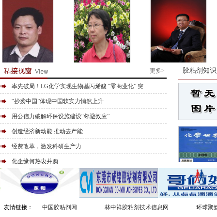
胶粘剂知识
更多>
阚成友
管蓉
张斌
率先破局！LG化学实现生物基丙烯酸 “零商业化” 突
“抄袭中国”体现中国软实力悄然上升
用公信力破解环保设施建设“邻避效应”
创造经济新动能 推动去产能
经费改革，激发科研生产力
化企缘何热衷并购
友情链接：
中国胶粘剂网
林中祥胶粘剂技术信息网
环球聚