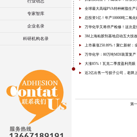
行业动态
全球最大高端PVA特种树脂生产
专家智库
总投资1亿！年产10000吨二氧
企业名录
万华化学又将停产检修！这次是烟
3M上海粘胶剂基地启动五大技
科研机构名录
上市暴涨250.89%！聚仁新材
万华化学：80万吨MDI装置复产
大涨85%！瓦克二季度盈利亮眼
近2亿出售一亏损子公司，老牌
第一