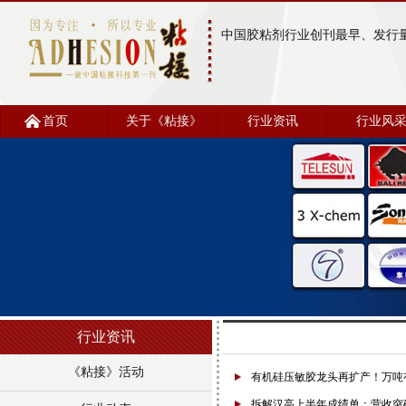
中国胶粘剂行业创刊最早、发行
首页
关于《粘接》
行业资讯
行业风
行业资讯
《粘接》活动
有机硅压敏胶龙头再扩产！万吨
拆解汉高上半年成绩单：营收突破