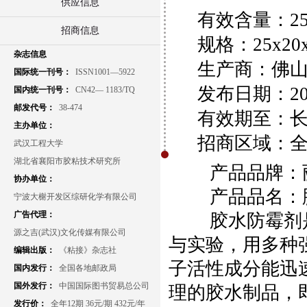
供应信息
有效含量：25
招商信息
规格：25x20x
杂志信息
生产商：佛山
国际统一刊号：
ISSN1001—5922
发布日期：2014-
国内统一刊号：
CN42— 1183/TQ
邮发代号：
38-474
有效期至：长
主办单位：
招商区域：全
武汉工程大学
湖北省襄阳市胶粘技术研究所
产品品牌：
协办单位：
产品品名：
宁波大榭开发区综研化学有限公司
广告代理：
胶水防霉剂
源之吉(武汉)文化传媒有限公司
与实验，用多种
编辑出版：
《粘接》杂志社
子活性成分能迅
国内发行：
全国各地邮政局
国外发行：
中国国际图书贸易总公司
理的胶水制品，
发行价：
全年12期 36元/期 432元/年