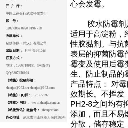
心会发霉。
开 户 行：
中国工商银行武汉科技支行
账 号：
胶水防霉剂
3202 0069 0920 0196 718
适用于高淀粉，
收款单位：
性胶黏剂。与抗
粘接传媒（武汉）有限公司
出版日期：
月刊 每月15日
表层的抑菌防霉
联系方式：
霉变及使用后霉
电话：13667189191（同微信）
生、防止制品的
QQ:3307456194
《粘接》投稿邮箱：
产品特点： 对
zhanjzz@263.net zhanjzz@163.com
效期长。不挥发
《粘接》QQ群：
175172592
PH2-8之间均
《粘接》网站：
www.zhanjie.com.cn
《粘接资讯》微信号：
zhanjiezixun
添加，而且不易
办公地址:
武汉市洪山区卓刀泉路366号
分散，储存稳定