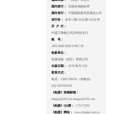
国内发行：
全国各地邮政局
国外发行：
中国国际图书贸易总公司
发行价：
全年12期 36元/期 432元/年
开 户 行：
中国工商银行武汉科技支行
账 号：
3202 0069 0920 0196 718
收款单位：
粘接传媒（武汉）有限公司
出版日期：
月刊 每月15日
联系方式：
电话：13667189191（同微信）
QQ:3307456194
《粘接》投稿邮箱：
zhanjzz@263.net zhanjzz@163.com
《粘接》QQ群：
175172592
《粘接》网站：
www.zhanjie.com.cn