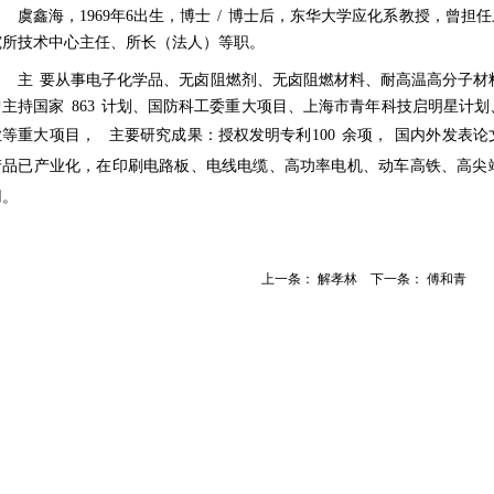
虞鑫海，1969年6出生，博士
/
博士后，东华大学应化系教授，曾担任
究所技术中心主任、所长（法人）等职。
主
要从事电子化学品、无卤阻燃剂、无卤阻燃材料、耐高温高分子材
曾主持国家
863
计划、国防科工委重大项目、上海市青年科技启明星计划
业等重大项目，
主要研究成果：授权发明专利100
余项，
国内外发表论
产品已产业化，在印刷电路板、电线电缆、高功率电机、动车高铁、高尖
用。
上一条：
解孝林
下一条：
傅和青