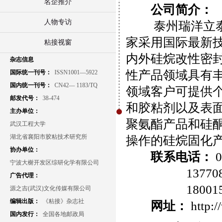
名企推介
公司简介：
人物专访
泰州瑞洋立泰新
家采用国际最新技
粘接视窗
内外硅烷改性密
杂志信息
性产品领域具有
国际统一刊号：
ISSN1001—5922
国内统一刊号：
CN42— 1183/TQ
领域客户可提供
邮发代号：
38-474
和胶粘剂以及表
主办单位：
聚氨酯产品和硅
武汉工程大学
湖北省襄阳市胶粘技术研究所
操作的硅烷固化
协办单位：
联系电话：
0
宁波大榭开发区综研化学有限公司
1377
广告代理：
1800
源之吉(武汉)文化传媒有限公司
编辑出版：
《粘接》杂志社
网址：
http:
国内发行：
全国各地邮政局