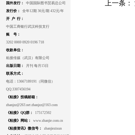
上一条：
国外发行：
中国国际图书贸易总公司
发行价：
全年12期 36元/期 432元/年
开 户 行：
中国工商银行武汉科技支行
账 号：
3202 0069 0920 0196 718
收款单位：
粘接传媒（武汉）有限公司
出版日期：
月刊 每月15日
联系方式：
电话：13667189191（同微信）
QQ:3307456194
《粘接》投稿邮箱：
zhanjzz@263.net zhanjzz@163.com
《粘接》QQ群：
175172592
《粘接》网站：
www.zhanjie.com.cn
《粘接资讯》微信号：
zhanjiezixun