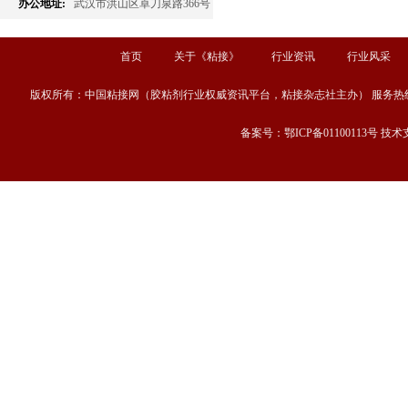
办公地址:
武汉市洪山区卓刀泉路366号
首页
关于《粘接》
行业资讯
行业风采
版权所有：中国粘接网（胶粘剂行业权威资讯平台，粘接杂志社主办） 服务热线：13667189
备案号：鄂ICP备01100113号 技