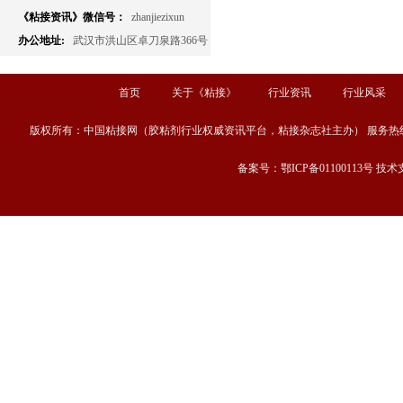
《粘接资讯》微信号：
zhanjiezixun
办公地址:
武汉市洪山区卓刀泉路366号
首页
关于《粘接》
行业资讯
行业风采
版权所有：中国粘接网（胶粘剂行业权威资讯平台，粘接杂志社主办） 服务热线：13667189
备案号：鄂ICP备01100113号 技