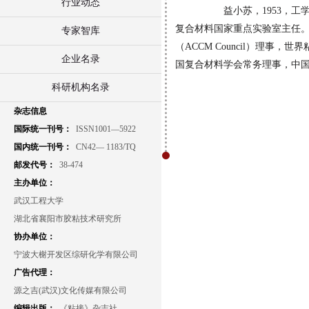
行业动态
益小苏，1953，工
复合材料国家重点实验室主任。
专家智库
（ACCM Council）理事，
企业名录
国复合材料学会常务理事，中
科研机构名录
杂志信息
国际统一刊号：
ISSN1001—5922
国内统一刊号：
CN42— 1183/TQ
邮发代号：
38-474
主办单位：
武汉工程大学
湖北省襄阳市胶粘技术研究所
协办单位：
宁波大榭开发区综研化学有限公司
广告代理：
源之吉(武汉)文化传媒有限公司
编辑出版：
《粘接》杂志社