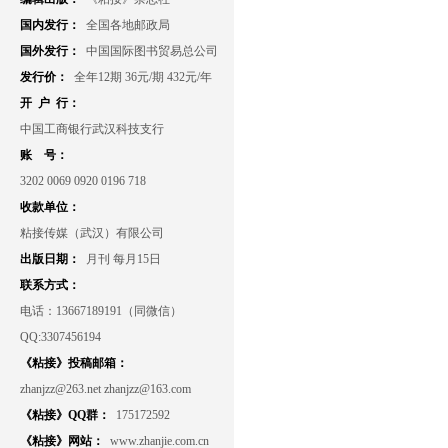
国内发行：
全国各地邮政局
国外发行：
中国国际图书贸易总公司
发行价：
全年12期 36元/期 432元/年
开 户 行：
中国工商银行武汉科技支行
账 号：
3202 0069 0920 0196 718
收款单位：
粘接传媒（武汉）有限公司
出版日期：
月刊 每月15日
联系方式：
电话：13667189191（同微信）
QQ:3307456194
《粘接》投稿邮箱：
zhanjzz@263.net zhanjzz@163.com
《粘接》QQ群：
175172592
《粘接》网站：
www.zhanjie.com.cn