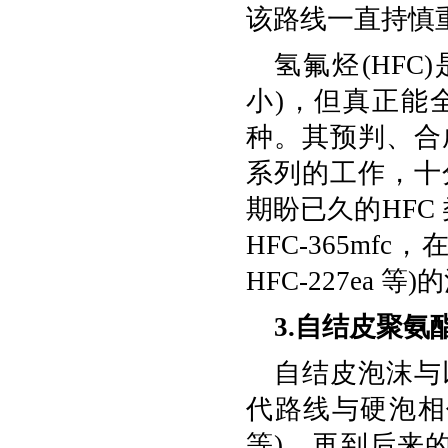
该路线一直持慎
氢氟烃(HFC
小)，但真正能
种。其预判、合
系列的工作，十
期盼已久的HFC 
HFC-365mf
HFC-227ea
3.自结皮聚氨
自结皮泡沫与
代路线与硬泡相仿
等)，再到后来的H