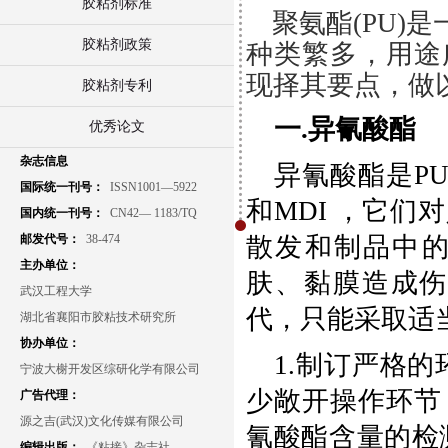
胶粘剂标准
聚氨酯(PU)
胶粘剂政策
种类繁多，用途
现择其要点，做
胶粘剂专利
一.异氰酸酯
优秀论文
杂志信息
异氰酸酯是P
国际统一刊号：
ISSN1001—5922
和MDI ，它
国内统一刊号：
CN42— 1183/TQ
邮发代号：
38-474
散发和制品中
主办单位：
肤、黏膜造成伤
武汉工程大学
代，只能采取适
湖北省襄阳市胶粘技术研究所
协办单位：
1.制订严格
宁波大榭开发区综研化学有限公司
少敞开操作环节
广告代理：
源之吉(武汉)文化传媒有限公司
氰酸酯含量的检
编辑出版：
《粘接》杂志社