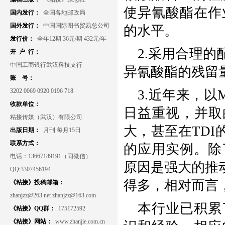
使异氰酸酯在作
国内发行：
全国各地邮政局
国外发行：
中国国际图书贸易总公司
的水平。
发行价：
全年12期 36元/期 432元/年
2.采用合理
开 户 行：
中国工商银行武汉科技支行
异氰酸酯的残留
账 号：
3202 0069 0920 0196 718
3.近年来，以
收款单位：
日益重视，并取
粘接传媒（武汉）有限公司
大，甚至在TD
出版日期：
月刊 每月15日
联系方式：
的应用实例。除
电话：13667189191（同微信）
原因是强大的推动
QQ:3307456194
得多，相对而言
《粘接》投稿邮箱：
zhanjzz@263.net zhanjzz@163.com
本行业已积累
《粘接》QQ群：
175172592
《粘接》网站：
www.zhanjie.com.cn