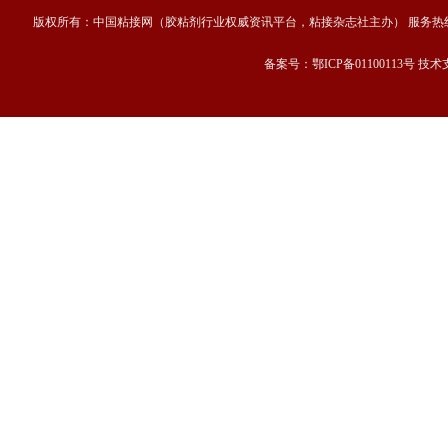
版权所有：中国粘接网（胶粘剂行业权威资讯平台，粘接杂志社主办） 服务热线：13667189
备案号：鄂ICP备01100113号 技