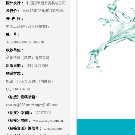
国外发行：
中国国际图书贸易总公司
发行价：
全年12期 36元/期 432元/年
开 户 行：
中国工商银行武汉科技支行
账 号：
3202 0069 0920 0196 718
收款单位：
粘接传媒（武汉）有限公司
出版日期：
月刊 每月15日
联系方式：
电话：13667189191（同微信）
QQ:3307456194
《粘接》投稿邮箱：
zhanjzz@263.net zhanjzz@163.com
《粘接》QQ群：
175172592
《粘接》网站：
www.zhanjie.com.cn
《粘接资讯》微信号：
zhanjiezixun