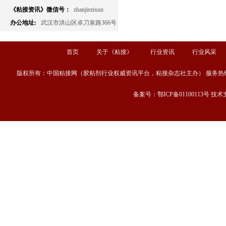
《粘接资讯》微信号：
zhanjiezixun
办公地址:
武汉市洪山区卓刀泉路366号
首页
关于《粘接》
行业资讯
行业风采
版权所有：中国粘接网（胶粘剂行业权威资讯平台，粘接杂志社主办） 服务热线：13667189
备案号：鄂ICP备01100113号 技