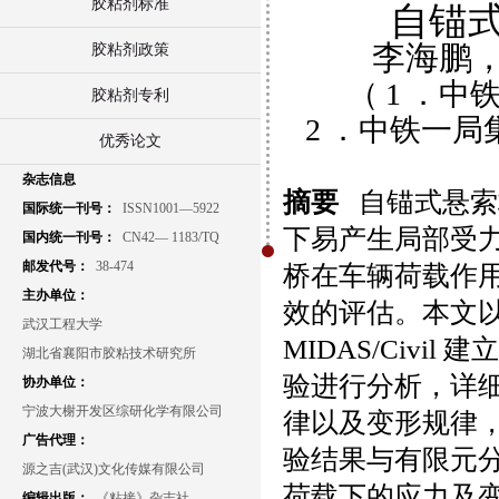
胶粘剂标准
自锚
李海鹏
胶粘剂政策
（
1
．中
胶粘剂专利
2
．中铁一局
优秀论文
杂志信息
摘要
自锚式悬索
国际统一刊号：
ISSN1001—5922
下易产生局部受
国内统一刊号：
CN42— 1183/TQ
邮发代号：
38-474
桥在车辆荷载作
主办单位：
效的评估。本文
武汉工程大学
MIDAS/Civil
建立
湖北省襄阳市胶粘技术研究所
验进行分析，详
协办单位：
宁波大榭开发区综研化学有限公司
律以及变形规律
广告代理：
验结果与有限元
源之吉(武汉)文化传媒有限公司
荷载下的应力及
编辑出版：
《粘接》杂志社