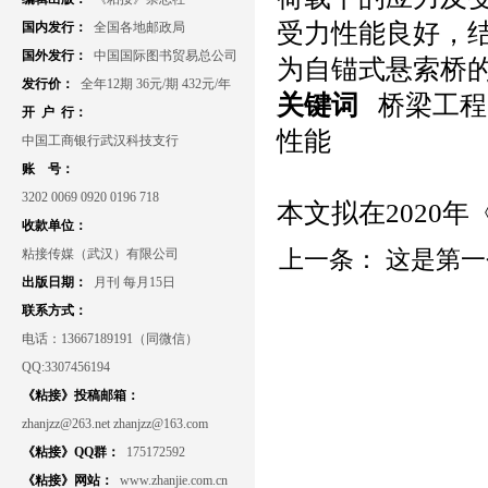
受力性能良好，
国内发行：
全国各地邮政局
国外发行：
中国国际图书贸易总公司
为自锚式悬索桥
发行价：
全年12期 36元/期 432元/年
关键词
桥梁工程
开 户 行：
性能
中国工商银行武汉科技支行
账 号：
3202 0069 0920 0196 718
本文拟在2020
收款单位：
粘接传媒（武汉）有限公司
上一条：
这是第一
出版日期：
月刊 每月15日
联系方式：
电话：13667189191（同微信）
QQ:3307456194
《粘接》投稿邮箱：
zhanjzz@263.net zhanjzz@163.com
《粘接》QQ群：
175172592
《粘接》网站：
www.zhanjie.com.cn