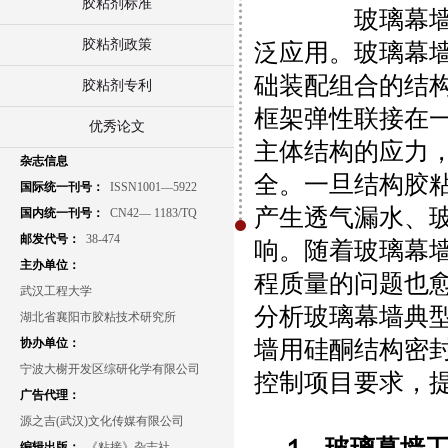
胶粘剂标准
玻璃幕墙因
胶粘剂政策
泛应用。玻璃幕
础装配组合的结
胶粘剂专利
框架弹性联接在
优秀论文
主体结构的应力
杂志信息
全。一旦结构胶
国际统一刊号：
ISSN1001—5922
产生透气漏水、
国内统一刊号：
CN42— 1183/TQ
邮发代号：
38-474
响。随着玻璃幕
主办单位：
程质量的问题也
武汉工程大学
分析玻璃幕墙典
湖北省襄阳市胶粘技术研究所
协办单位：
墙用硅酮结构密封
宁波大榭开发区综研化学有限公司
控制项目要求，
广告代理：
源之吉(武汉)文化传媒有限公司
编辑出版：
《粘接》杂志社