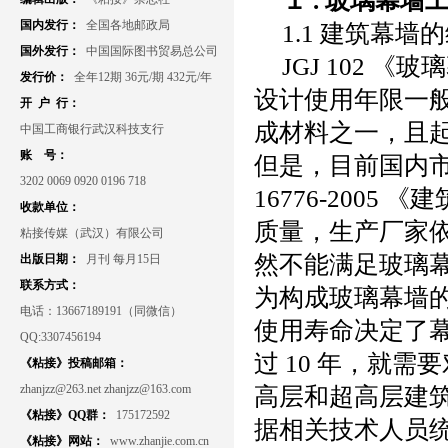
１
.
玻璃幕墙
国内发行：
全国各地邮政局
1.1
建筑幕墙的
国外发行：
中国国际图书贸易总公司
JGJ 102
《玻璃
发行价：
全年12期 36元/期 432元/年
设计使用年限一
开 户 行：
成材料之一，且
中国工商银行武汉科技支行
账 号：
但是，目前国内
3202 0069 0920 0196 718
16776-2005
《建
收款单位：
质量，生产厂家
粘接传媒（武汉）有限公司
然不能满足玻璃
出版日期：
月刊 每月15日
联系方式：
为构成玻璃幕墙的
电话：13667189191（同微信）
使用寿命决定了
QQ:3307456194
过
10
年，就需要
《粘接》投稿邮箱：
zhanjzz@263.net zhanjzz@163.com
高层和超高层建
《粘接》QQ群：
175172592
据相关技术人员
《粘接》网站：
www.zhanjie.com.cn