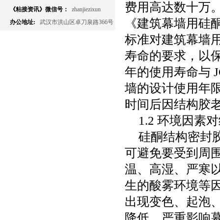
费用高达数十万
《粘接资讯》微信号：
zhanjiezixun
《建筑幕墙用硅
办公地址:
武汉市洪山区卓刀泉路366号
标准对建筑幕墙
寿命的要求，以
年的使用寿命与
J
墙的设计使用年
时间后因结构胶
1.2
环境因素对
硅酮结构密封
可避免要受到周
温、高湿、严寒
生的酸雾环境等
出现变色、起泡
降低，严重影响