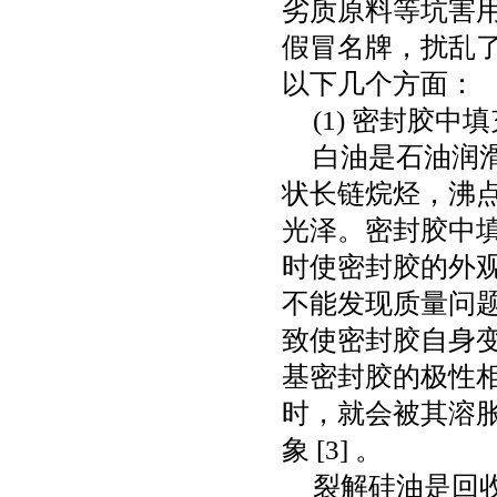
劣质原料等坑害
假冒名牌，扰乱
以下几个方面：
(1)
密封胶中填
白油是石油润
状长链烷烃，沸
光泽。密封胶中
时使密封胶的外
不能发现质量问
致使密封胶自身
基密封胶的极性
时，就会被其溶
象
[3]
。
裂解硅油是回