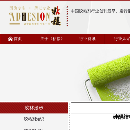
中国胶粘剂行业创刊最早、发行
首页
关于《粘接》
行业资讯
行业风
胶林漫步
硅酮结
胶粘剂知识