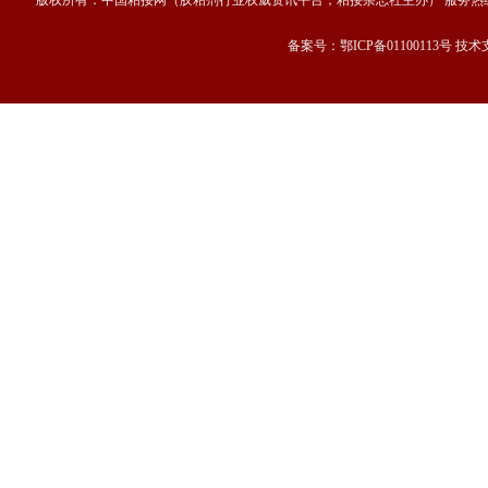
版权所有：中国粘接网（胶粘剂行业权威资讯平台，粘接杂志社主办） 服务热线：13667189
备案号：鄂ICP备01100113号 技