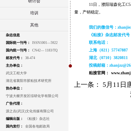
研讨会
11日，濮阳瑞森化工C5
量，产销稳定。
培训
其他
我们的微信号：zhanjiez
《粘接》杂志邮发代号：3
杂志信息
联系电话：
国际统一刊号：
ISSN1001—5922
上海（021）57747887
国内统一刊号：
CN42— 1183/TQ
湖北（0710）3820811
邮发代号：
38-474
投稿邮箱：zhanjzz@263
主办单位：
粘接官网：
www.zhanj
武汉工程大学
湖北省襄阳市胶粘技术研究所
上一条：
5月11
协办单位：
宁波大榭开发区综研化学有限公司
广告代理：
源之吉(武汉)文化传媒有限公司
编辑出版：
《粘接》杂志社
国内发行：
全国各地邮政局