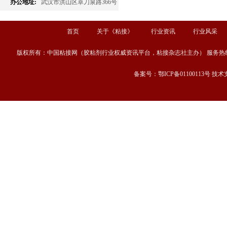
办公地址:
武汉市洪山区卓刀泉路366号
首页
关于《粘接》
行业资讯
行业风采
版权所有：中国粘接网（胶粘剂行业权威资讯平台，粘接杂志社主办） 服务热线：13667189
备案号：鄂ICP备01100113号 技