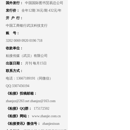
国外发行：
中国国际图书贸易总公司
发行价：
全年12期 36元/期 432元/年
开 户 行：
中国工商银行武汉科技支行
账 号：
3202 0069 0920 0196 718
收款单位：
粘接传媒（武汉）有限公司
出版日期：
月刊 每月15日
联系方式：
电话：13667189191（同微信）
QQ:3307456194
《粘接》投稿邮箱：
zhanjzz@263.net zhanjzz@163.com
《粘接》QQ群：
175172592
《粘接》网站：
www.zhanjie.com.cn
《粘接资讯》微信号：
zhanjiezixun