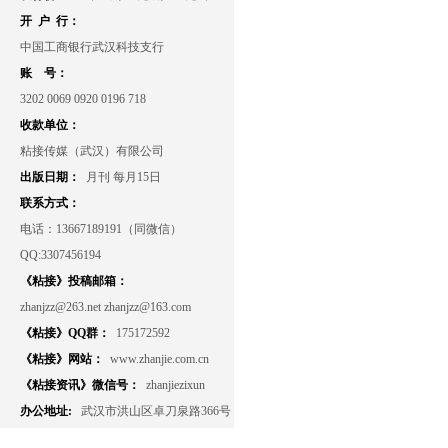
开 户 行：
中国工商银行武汉科技支行
账 号：
3202 0069 0920 0196 718
收款单位：
粘接传媒（武汉）有限公司
出版日期：
月刊 每月15日
联系方式：
电话：13667189191（同微信）
QQ:3307456194
《粘接》投稿邮箱：
zhanjzz@263.net zhanjzz@163.com
《粘接》QQ群：
175172592
《粘接》网站：
www.zhanjie.com.cn
《粘接资讯》微信号：
zhanjiezixun
办公地址:
武汉市洪山区卓刀泉路366号