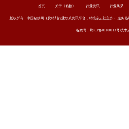
首页
关于《粘接》
行业资讯
行业风采
版权所有：中国粘接网（胶粘剂行业权威资讯平台，粘接杂志社主办） 服务热线：13667189
备案号：鄂ICP备01100113号 技