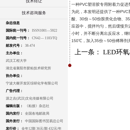
技术转让
一种PVC塑溶胶专用附着力促进
为此，本发明还提供了一种PVC
技术咨询服务
酸、30份～50份胺类化合物、3
杂志信息
应器中，搅拌均匀，然后缓慢升温
国际统一刊号：
ISSN1001—5922
小时，并不断分离出反应水，继续
国内统一刊号：
CN42— 1183/TQ
150℃，加入35份～50份稀释
邮发代号：
38-474
上一条：
LED环
主办单位：
武汉工程大学
湖北省襄阳市胶粘技术研究所
协办单位：
宁波大榭开发区综研化学有限公司
广告代理：
源之吉(武汉)文化传媒有限公司
编辑出版：
《粘接》杂志社
国内发行：
全国各地邮政局
国外发行：
中国国际图书贸易总公司
发行价：
全年12期 36元/期 432元/年