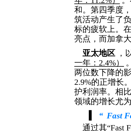
年：11.2%）
。
和。第四季度
筑活动产生了
标的疲软上。在
亮点，而加拿
亚太地区
，
一年：2.4%）
两位数下降的
2.9%的正增
护利润率。相
领域的增长尤
▍
“
Fast F
通过其“Fas