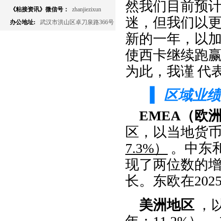
然我们目前预计
《粘接资讯》微信号：
zhanjiezixun
迷，但我们以
办公地址:
武汉市洪山区卓刀泉路366号
新的一年，以加
使西卡继续跑
为此，我谨
代
▍
区域业绩
EMEA（欧
区，以当地货
7.3%）
。中东和
现了两位数的
长。东欧在20
美洲地区
，