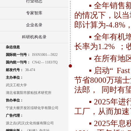
行业动态
▪ 全年销
专家智库
的情况下，以当
郎计算为-4.8%
企业名录
▪ 全年有机增
科研机构名录
长率为1.2%
；收
杂志信息
国际统一刊号：
ISSN1001—5922
▪ 在所有
国内统一刊号：
CN42— 1183/TQ
▪ 启动“
Fast
邮发代号：
38-474
主办单位：
节省8000万瑞
武汉工程大学
法郎，
同时有
湖北省襄阳市胶粘技术研究所
▪ 2025
协办单位：
宁波大榭开发区综研化学有限公司
工厂，从而加速
广告代理：
▪ 2025
源之吉(武汉)文化传媒有限公司
编辑出版：
《粘接》杂志社