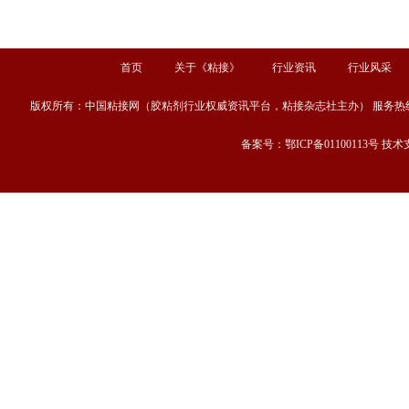
首页
关于《粘接》
行业资讯
行业风采
版权所有：中国粘接网（胶粘剂行业权威资讯平台，粘接杂志社主办） 服务热线：13667189
备案号：鄂ICP备01100113号 技