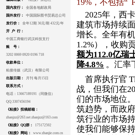
19%，不包括“
国内发行：
全国各地邮政局
2025年，
国外发行：
中国国际图书贸易总公司
建筑市场持续
发行价：
全年12期 36元/期 432元/年
开 户 行：
增长。全年有机
中国工商银行武汉科技支行
1.2%），收购
账 号：
额为112.0亿
3202 0069 0920 0196 718
降4.8%
。汇率
收款单位：
粘接传媒（武汉）有限公司
首席执行官
T
出版日期：
月刊 每月15日
联系方式：
战，但我们在2
电话：13667189191（同微信）
们的市场地位
QQ:3307456194
筑趋势，而政
《粘接》投稿邮箱：
筑行业的市场
zhanjzz@263.net zhanjzz@163.com
《粘接》QQ群：
175172592
使我们能够保
《粘接》网站：
www.zhanjie.com.cn