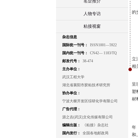
名企推介
的
人物专访
粘接视窗
杂志信息
国际统一刊号：
ISSN1001—5922
国内统一刊号：
CN42— 1183/TQ
立
邮发代号：
38-474
相
主办单位：
武汉工程大学
呈
湖北省襄阳市胶粘技术研究所
塑
协办单位：
材
宁波大榭开发区综研化学有限公司
广告代理：
源之吉(武汉)文化传媒有限公司
编辑出版：
《粘接》杂志社
年
国内发行：
全国各地邮政局
和