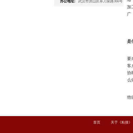
办公地址:
武汉市洪山区卓刀泉路366号
加
广
是
要
客
协
么
他
首页
关于《粘接》