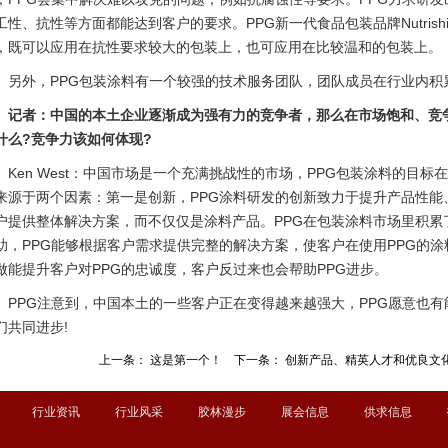
工性、抗性等方面都能达到客户的要求。PPG新一代食品包装品牌Nutrish
，既可以应用在抗性要求较大的包装上，也可应用在比较温和的包装上。
另外，PPG包装涂料有一个较强的技术服务团队，团队成员在行业内积
记者：中国的本土企业逐渐成为强有力的竞争者，那么在市场饱和、竞争
什么?竞争力该如何体现?
Ken West：中国市场是一个充满挑战性的市场，PPG包装涂料的目
来源于两个因素：第一是创新，PPG涂料研发的创新致力于提升产品性能
户提供整体解决方案，而不仅仅是涂料产品。PPG在包装涂料市场里积累
助，PPG能够根据客户需求提供完整的解决方案，使客户在使用PPG的
做能提升客户对PPG的忠诚度，客户反过来也会帮助PPG进步。
PPG注意到，中国本土的一些客户正在变得越来越强大，PPG愿意也
们共同进步!
上一条：
这是第一个！
下一条：
创新产品、精英人才和优良文
行业资讯
行业风采
胶林漫步
展会信息
供求信息