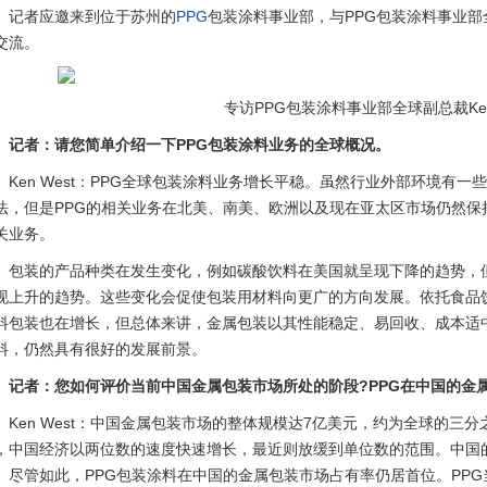
记者应邀来到位于苏州的
PPG
包装涂料事业部，与PPG包装涂料事业部全
交流。
专访PPG包装涂料事业部全球副总裁Ken 
记者：请您简单介绍一下PPG包装涂料业务的全球概况。
Ken West：PPG全球包装涂料业务增长平稳。虽然行业外部环境有
法，但是PPG的相关业务在北美、南美、欧洲以及现在亚太区市场仍然保
关业务。
包装的产品种类在发生变化，例如碳酸饮料在美国就呈现下降的趋势，
现上升的趋势。这些变化会促使包装用材料向更广的方向发展。依托食品
料包装也在增长，但总体来讲，金属包装以其性能稳定、易回收、成本适
料，仍然具有很好的发展前景。
记者：您如何评价当前中国金属包装市场所处的阶段?PPG在中国的金
Ken West：中国金属包装市场的整体规模达7亿美元，约为全球的三
，中国经济以两位数的速度快速增长，最近则放缓到单位数的范围。中国
。尽管如此，PPG包装涂料在中国的金属包装市场占有率仍居首位。PP