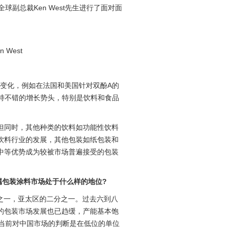
球副总裁Ken West先生进行了面对面
West
一些变化，例如在法国和美国针对双酚A的
持不错的增长势头，特别是饮料和食品
但同时，其他种类的饮料如功能性饮料
饮料行业的发展，其他包装如纸包装和
中等优势成为较被市场普遍接受的包装
属包装涂料市场处于什么样的地位?
分之一，亚太区的二分之一。过去六到八
的包装市场发展也已趋缓，产能基本饱
G当前对中国市场的判断是在低位的单位