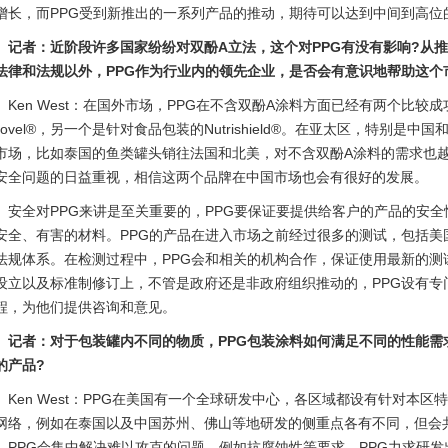
增长，而PPG受到新推出的一系列产品的推动，期待可以达到中间到高位
记者：近阶段许多国家纷纷对双酚A立法，这个对PPG有没有影响?从
法律和法规以外，PPG作为行业内的领先企业，是否会有意识地帮助这个
Ken West：在国外市场，PPG在不含双酚A涂料方面已经有两个比
nnovel®，另一个是针对食品包装的Nutrishield®。在亚太区，特别
市场，比如泰国的鱼类罐头销往法国和北美，对不含双酚A涂料的需求也
安全问题的日益重视，相信这两个品牌在中国市场也会有很好的发展。
安全对PPG来讲是至关重要的，PPG要保证要提供给客户的产品的安
安全、有害的材料。PPG的产品在进入市场之前经过很多的测试，包括美
法规体系。在检测过程中，PPG会和相关的机构合作，保证使用最新的测
设立以及标准制修订上，不管是政府还是非政府组织推动的，PPG设有专门的Prod
程，为他们提供咨询和意见。
记者：对于包装罐内不同的物质，PPG包装涂料如何满足不同的性能需
的产品?
Ken West：PPG在美国有一个全球研发中心，各区域都设有针对本
网络，例如在泰国以及中国苏州、佛山等地研发的侧重点各有不同，但会
，PPG会集中解决难以攻克的问题，例如抗腐蚀性等要求。PPG力求研