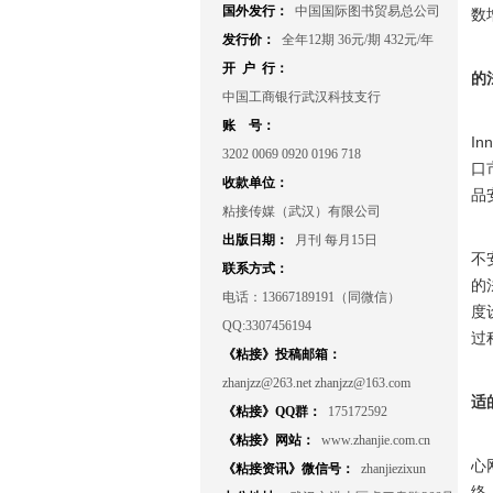
国外发行：
中国国际图书贸易总公司
数
发行价：
全年12期 36元/期 432元/年
开 户 行：
的
中国工商银行武汉科技支行
账 号：
I
3202 0069 0920 0196 718
口
收款单位：
品
粘接传媒（武汉）有限公司
出版日期：
月刊 每月15日
不
联系方式：
的
电话：13667189191（同微信）
度
QQ:3307456194
过
《粘接》投稿邮箱：
zhanjzz@263.net zhanjzz@163.com
适
《粘接》QQ群：
175172592
《粘接》网站：
www.zhanjie.com.cn
心
《粘接资讯》微信号：
zhanjiezixun
络